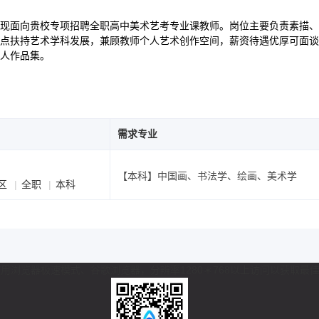
现面向贵校专项招聘全职高中美术艺考专业课教师。岗位主要负责素描、
点扶持艺术学科发展，兼顾教师个人艺术创作空间，薪资待遇优厚可面谈
人作品集。
需求专业
【本科】中国画、书法学、绘画、美术学
区
全职
本科
 推荐使用浏览器极速模式、谷歌浏览器，分辨率1280＊768以上访问以获取