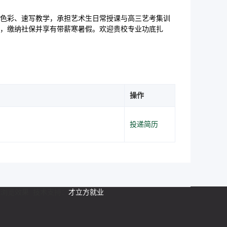
色彩、速写教学，承担艺术生日常授课与高三艺考集训
，缴纳社保并享有带薪寒暑假。欢迎贵校专业功底扎
操作
投递简历
最佳浏览效果 技术支持：
才立方就业