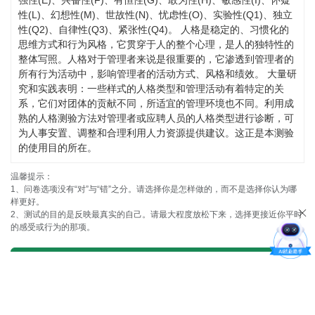
强性(E)、兴奋性(F)、有恒性(G)、敢为性(H)、敏感性(I)、怀疑
性(L)、幻想性(M)、世故性(N)、忧虑性(O)、实验性(Q1)、独立
性(Q2)、自律性(Q3)、紧张性(Q4)。 人格是稳定的、习惯化的
思维方式和行为风格，它贯穿于人的整个心理，是人的独特性的
整体写照。人格对于管理者来说是很重要的，它渗透到管理者的
所有行为活动中，影响管理者的活动方式、风格和绩效。 大量研
究和实践表明：一些样式的人格类型和管理活动有着特定的关
系，它们对团体的贡献不同，所适宜的管理环境也不同。利用成
熟的人格测验方法对管理者或应聘人员的人格类型进行诊断，可
为人事安置、调整和合理利用人力资源提供建议。这正是本测验
的使用目的所在。
温馨提示：
1、问卷选项没有“对”与“错”之分。请选择你是怎样做的，而不是选择你认为哪
样更好。
2、测试的目的是反映最真实的自己。请最大程度放松下来，选择更接近你平时
的感受或行为的那项。
开始测试