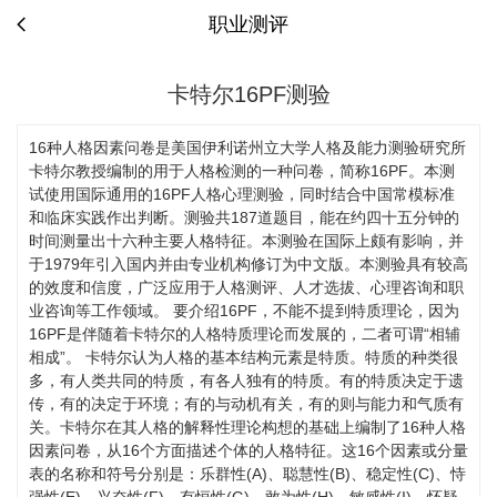
职业测评
卡特尔16PF测验
16种人格因素问卷是美国伊利诺州立大学人格及能力测验研究所
卡特尔教授编制的用于人格检测的一种问卷，简称16PF。本测
试使用国际通用的16PF人格心理测验，同时结合中国常模标准
和临床实践作出判断。测验共187道题目，能在约四十五分钟的
时间测量出十六种主要人格特征。本测验在国际上颇有影响，并
于1979年引入国内并由专业机构修订为中文版。本测验具有较高
的效度和信度，广泛应用于人格测评、人才选拔、心理咨询和职
业咨询等工作领域。 要介绍16PF，不能不提到特质理论，因为
16PF是伴随着卡特尔的人格特质理论而发展的，二者可谓“相辅
相成”。 卡特尔认为人格的基本结构元素是特质。特质的种类很
多，有人类共同的特质，有各人独有的特质。有的特质决定于遗
传，有的决定于环境；有的与动机有关，有的则与能力和气质有
关。卡特尔在其人格的解释性理论构想的基础上编制了16种人格
因素问卷，从16个方面描述个体的人格特征。这16个因素或分量
表的名称和符号分别是：乐群性(A)、聪慧性(B)、稳定性(C)、恃