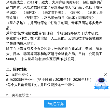
米哈游成立于2011年，致力于为用户提供美好的、超出预期的产
品与内容。米哈游陆续推出了多款高品质人气产品，包括《崩坏
学园2》、《崩坏3》、《未定事件簿》、《原神》、《崩坏：星
穹铁道》、《绝区零》，及已曝光项目《崩坏：因缘精灵》、
《星布谷地》，并围绕原创IP打造了动画、音乐及周边等多元产
品。
秉承着“技术宅拯救世界”的使命，米哈游始终致力于技术研发、
探索前沿科技，在卡通渲染、人工智能、云游戏技术等领域积累
了先进的技术能力。
除了在上海设有多个办公区外，米哈游也在新加坡、美国、加拿
大、日本、韩国等国家和地区进行全球化布局。目前，公司员工
5000人，来自世界知名游戏/互联网/科技公司。
二、招聘对象
1、应届生职位：
面向2026届毕业生（毕业时间：2025年9月-2026年8月）
*每个人只能投递1次，并且仅能投递一个职位
2、实习生职位：
面向2027届及以后毕业的在校生（毕业时间：2026年9月及以
活动已举办
后）