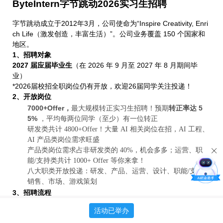
ByteIntern字节跳动2026实习生招聘
字节跳动成立于2012年3月，公司使命为“Inspire Creativity, Enri
ch Life（激发创造，丰富生活）”。公司业务覆盖 150 个国家和
地区。
1、招聘对象
2027 届应届毕业生
（在 2026 年 9 月至 2027 年 8 月期间毕
业）
*2026届校招全职岗位仍有开放，欢迎26届同学关注投递！
2、开放岗位
7000+Offer，
转正率达 5
最大规模转正实习生招聘！预期
5%
，平均每两位同学（至少）有一位转正
研发类共计 4800+Offer！大量 AI 相关岗位在招，AI 工程、
AI 产品类岗位需求旺盛
产品类岗位需求占非研发类的 40%，机会多多；运营、职
能/支持类共计 1000+ Offer 等你来拿！
八大职类开放投递：研发、产品、运营、设计、职能/支持、
销售、市场、游戏策划
3、招聘流程
投递&内推：
全年进行招聘，每人不限投递次数
活动已举办
笔试安排：
根据简历与岗位匹配度判断是否笔试，将灵活安