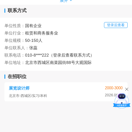
展开
三十年来，我公司在美洲、欧洲、亚洲、大洋洲、非洲的三
联系方式
十多个国家和地区主办和参加了上千场 国际展览会，参展
和服务业务遍及五大洲。我们拥有一支富有战斗力和凝聚力
登录后查看
单位性质：
国有企业
的团队， 以“请进来，走出去，客户至上”为宗旨，全心全意
单位行业：
租赁和商务服务业
为新老客户服务。
单位规模：
50-150人
单位联系人：
张蕊
公司自办展业务，在国内主办、协办多领域来华展览会并承
联系电话：
010-8****222（登录后查看联系方式）
办大型国际会议，如创办于 1997 年的“中国国际宠物水族用
单位地址：
北京市西城区南菜园街88号大观国际
品展览会”成功地举办了 28 届，现在已发展成为亚洲区域最
大的、最具影响力的国际宠物、水族用品专业贸易展；创办
在招职位
于 1998 年的“中国国际花卉园艺展览会”，也成功地举办了 1
3 届，成为亚洲花卉园艺行业内规模最大的展览。2012年我
展览设计师
2000-3000
公司与“三一集团、京东商城、韩国现代及日本佳能 ”等十家
2026.06.12
北京市-西城区/实习/本科
企业共同荣获第七届亚洲品牌盛典“亚洲十大品牌最具影响
力品牌奖 ”。
公司出展业务范围涵盖了汽车零配件、五金、体育休闲用
品、宠物、消费品及家电、照明、灯具、能源以及国防、航