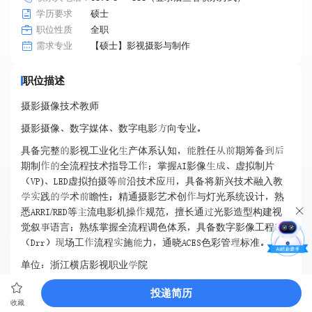
学历要求
硕士
职位性质
全职
【硕士】影视摄影与制作
需求专业
职位描述
摄影摄像技术教师
摄影摄像数字媒体数字电影向专业
具备完整影视工业化产体系认知胜任期筹备
期制全流程技术指导工掌握影像虚拟制片
)虚拟拍摄等沿技术应具备将新兴技术融入教
践术瞻性精通摄影艺术创与灯光系统设计熟
悉/等流电影机操规范擅长通光影造型构建视
觉叙语言熟练掌握全流程调色体系具备数字影像工程师
场工流程施力通晓色彩管标准
单位浙江横店影视职业院
联系王老师
投递简历
收藏
电话-