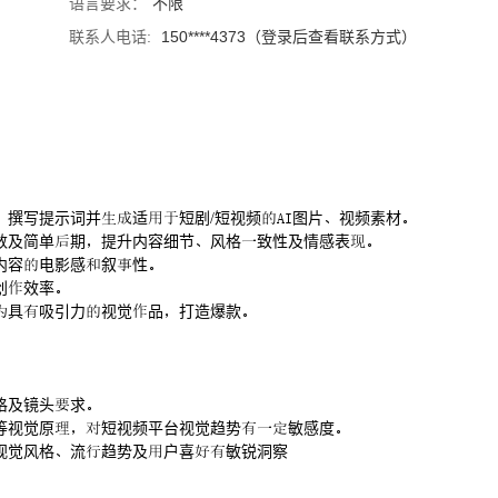
语言要求：
不限
联系人电话:
150****4373（登录后查看联系方式）
性撰写提示词并适短剧/短视频图片视频素材
参数及简单期提升内容细节风格致性及情感表
内容电影感叙性
创效率
具吸引力视觉品打造爆款
格及镜头求
等视觉原短视频平台视觉趋势敏感度
视觉风格流趋势及户喜敏锐洞察