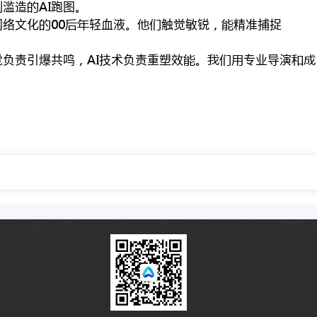
滥造跑图
络文化轻血液触觉敏锐精准捕捉
负责引爆共鸣技术负责重塑效专业导演
 推荐使用浏览器极速模式、谷歌浏览器，分辨率1280＊768以上访问以获取