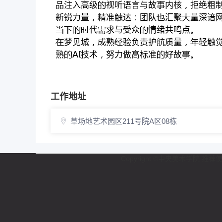
品注入高级视听语言与故内核拒绝粗制
新锐力量精准触达团队汇聚量深谙网
代需求与受众情绪共鸣点
梦见城熟验负责护航质量轻触觉
熟技术努力做高标准故
工作地址
草场地艺术园区211号院A区08栋
Copyright ©中央美术学院