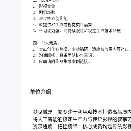
三优先考虑
影视专业
剧组验
核创组
提供或视觉类品集
习力强持续跟视觉技术展
四素质
创热情钻研适应快节奏内容产
沟通顺畅具备团队协意识
应聘请附品集或案例链接
单位介绍
梦见城专注利技术打造高品质
将工智极速产力与传统影视叙
资深班底把控质感核员均传统影