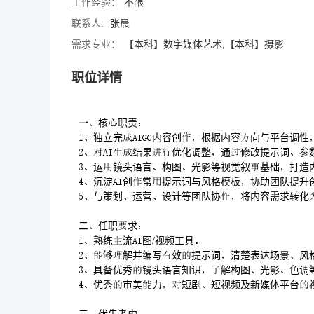
工作经验：
不限
联系人:
张晨
需求专业：
【本科】数字媒体艺术,【本科】摄影
职位详情
核职责
独立完内容创根据内容向与平台调
结果优化调整通修改提示词
运镜头语言构图光影等视觉叙基础打造
沉淀创常提示词与风格模板协助团队提升
与策划运营设计等团队协将内容需求转化
二任职求
熟练流图/视频工具
够解并编写效提示词清楚表达场景风
具备优秀镜头语言知识解构图光影色调
优秀审美力短剧短视频及新媒体平台