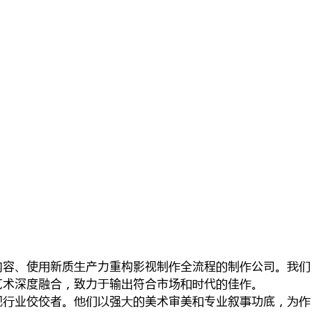

内容使新质产力重构影视制全流程制公司
艺术深度融合致力输符合市场代佳
视业佼佼者强美术审美专业叙功底