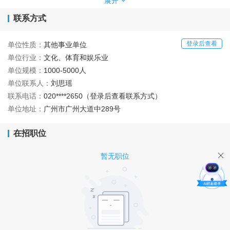
展开
个客户端、超
400
个境内外社交平台机构账号、
联系方式
1
家出版社以及
3000
块互动触控屏、
10000
平方
米户外
LED
大屏的
“
报、刊、网、端、微、屏
”
全
登录后查看
单位性质：
其他事业单位
媒体传播体系，覆盖用户超过
4.6
亿。
单位行业：
文化、体育和娱乐业
单位规模：
1000-5000人
单位联系人：
刘思瑶
联系电话：
020****2650（登录后查看联系方式）
单位地址：
广州市广州大道中289号
在招职位
暂无职位